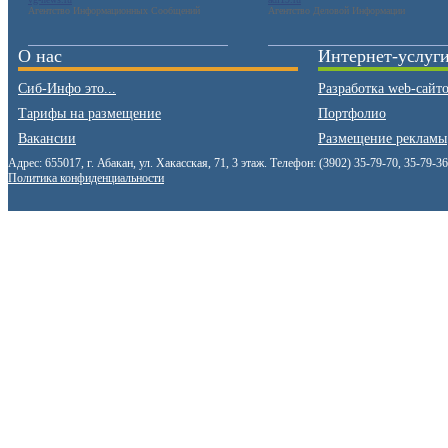
Агентство Информационных Сообщений
Агентство Деловой Информации
О нас
Интернет-услуг
Сиб-Инфо это...
Разработка web-сайт
Тарифы на размещение
Портфолио
Вакансии
Размещение рекламы
Адрес: 655017, г. Абакан, ул. Хакасская, 71, 3 этаж. Телефон: (3902) 35-79-70, 35-79-3
Политика конфиденциальности