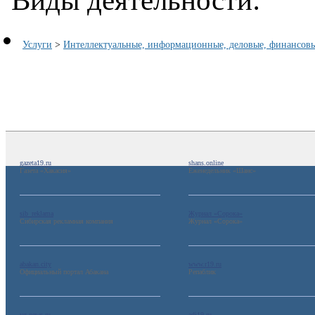
Услуги
>
Интеллектуальные, информационные, деловые, финансовы
gazeta19.ru
shans.online
Газета «Хакасия»
Еженедельник «Шанс»
sib_reklama
Журнал «Сорока»
Сибирская рекламная компания
Журнал «Сорока»
abakan.city
www.r19.ru
Официальный портал Абакана
Репаблик
vg-news.ru
adi19.ru