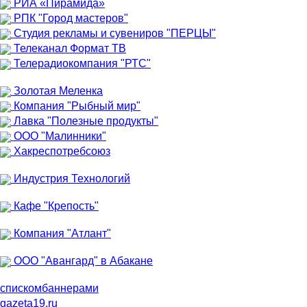
РИА «Пирамида»
РПК "Город мастеров"
Студия рекламы и сувениров "ПЕРЦЫ"
Телеканал Формат ТВ
Телерадиокомпания "РТС"
Золотая Меленка
Компания "Рыбный мир"
Лавка "Полезные продукты"
ООО "Малинники"
Хакреспотребсоюз
Индустрия Технологий
Кафе "Крепость"
Компания "Атлант"
ООО "Авангард" в Абакане
списком
баннерами
gazeta19.ru