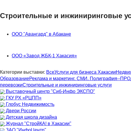
Строительные и инжиниринговые ус
ООО "Авангард" в Абакане
ООО «Завод ЖБК-1 Хакасия»
Категории выставки:
Все
Услуги для бизнеса Хакасии
Недвиж
Образование
Реклама и маркетинг. СМИ. Полиграфия
--ПРО
перевозки
Строительные и инжиниринговые услуги
Выставочный центр "Сиб-Инфо ЭКСПО"
ГКУ РХ «РЦПП»
Глобус Недвижимость
Двери России
Детская школа дизайна
Журнал "СтройКА! в Хакасии"
ЗАО "ИнфоЦентр"