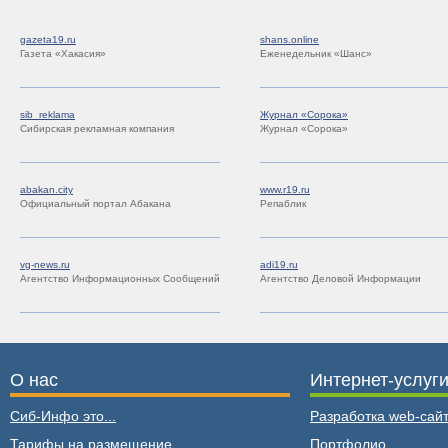
gazeta19.ru
shans.online
Газета «Хакасия»
Еженедельник «Шанс»
sib_reklama
Журнал «Сорока»
Сибирская рекламная компания
Журнал «Сорока»
abakan.city
www.r19.ru
Официальный портал Абакана
Репаблик
vg-news.ru
adi19.ru
Агентство Информационных Сообщений
Агентство Деловой Информации
О нас
Интернет-услуг
Сиб-Инфо это...
Разработка web-сайт
Тарифы на размещение
Портфолио