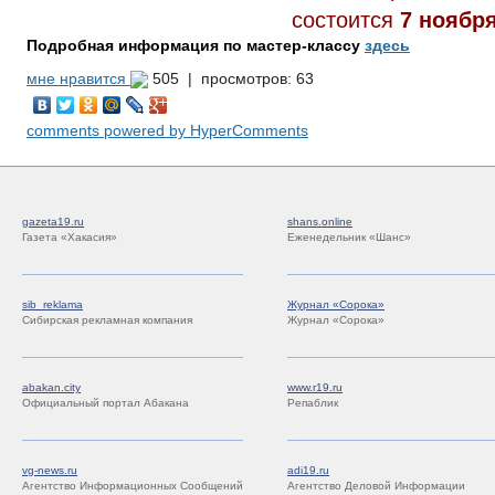
состоится
7 ноября
Подробная информация по мастер-классу
здесь
мне нравится
505 |
просмотров: 63
comments powered by HyperComments
gazeta19.ru
shans.online
Газета «Хакасия»
Еженедельник «Шанс»
sib_reklama
Журнал «Сорока»
Сибирская рекламная компания
Журнал «Сорока»
abakan.city
www.r19.ru
Официальный портал Абакана
Репаблик
vg-news.ru
adi19.ru
Агентство Информационных Сообщений
Агентство Деловой Информации