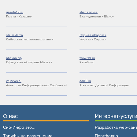
gazeta19.ru
shans.online
Газета «Хакасия»
Еженедельник «Шанс»
sib_reklama
Журнал «Сорока»
Сибирская рекламная компания
Журнал «Сорока»
abakan.city
www.r19.ru
Официальный портал Абакана
Репаблик
vg-news.ru
adi19.ru
Агентство Информационных Сообщений
Агентство Деловой Информации
О нас
Интернет-услуг
Сиб-Инфо это...
Разработка web-сайт
Тарифы на размещение
Портфолио