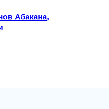
нов Абакана,
и