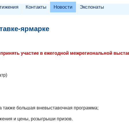
тижения
Контакты
Новости
Экспонаты
тавке-ярмарке
 принять участие
в ежегодной межрегиональной выстав
атр)
, а также большая вневыставочная программа;
жения и цены, розыгрыши призов.