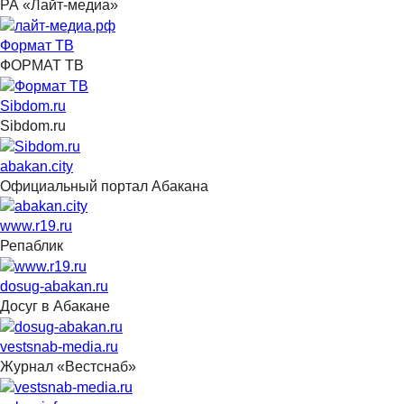
РА «Лайт-медиа»
Формат ТВ
ФОРМАТ ТВ
Sibdom.ru
Sibdom.ru
abakan.city
Официальный портал Абакана
www.r19.ru
Репаблик
dosug-abakan.ru
Досуг в Абакане
vestsnab-media.ru
Журнал «Вестснаб»