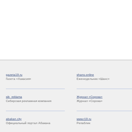
gazeta19.ru
shans.online
Газета «Хакасия»
Еженедельник «Шанс»
sib_reklama
Журнал «Сорока»
Сибирская рекламная компания
Журнал «Сорока»
abakan.city
www.r19.ru
Официальный портал Абакана
Репаблик