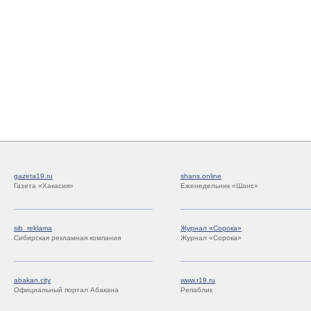
gazeta19.ru
shans.online
Газета «Хакасия»
Еженедельник «Шанс»
sib_reklama
Журнал «Сорока»
Сибирская рекламная компания
Журнал «Сорока»
abakan.city
www.r19.ru
Официальный портал Абакана
Репаблик