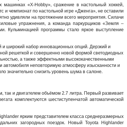
ых машинках «
X
-
Hobby
», сражение в настольный хоккей,
тс и чемпионат по настольной игре «Дженга», не оставили
ятно удивляли на протяжении всего мероприятия. Силачи
силовые упражнения, а команда паркурщиков «Земля –
и. Кульминацией программы стало яркое выступление
й и широкий набор инновационных опций. Дерзкий и
орной решеткой и совершенно новой формой светодиодных
альностью, а также эффектными высококачественными
три автомобиля неповторимую атмосферу изысканности и
о значительно снизить уровень шума в салоне.
, так и двигателем объёмом 2.7 литра. Первый развивает
грегата комплектуются шестиступенчатой автоматической
ighlander ярким представителем класса среднеразмерных
альних загородных поездок. Новый Toyota Highlander