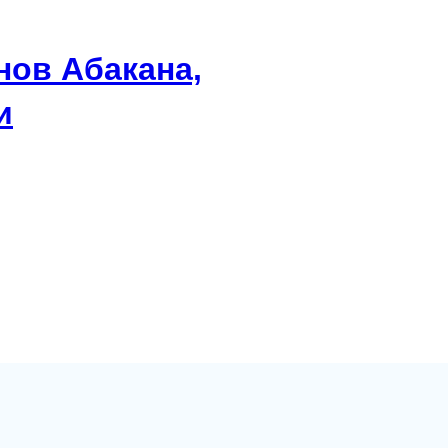
нов Абакана,
и