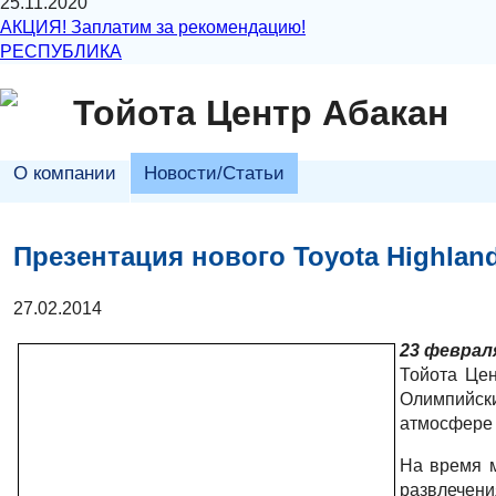
25.11.2020
АКЦИЯ! Заплатим за рекомендацию!
РЕСПУБЛИКА
Тойота Центр Абакан
О компании
Новости/Статьи
Презентация нового Toyota Highlan
27.02.2014
23 феврал
Тойота Це
Олимпийск
атмосфере 
На время 
развлечени