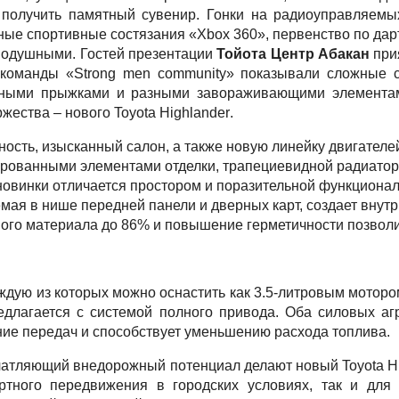
 получить памятный сувенир. Гонки на радиоуправляем
ные спортивные состязания «Х
box
360», первенство по дар
нодушными. Гостей презентации
Тойота Центр Абакан
при
команды «
Strong
men
community
» показывали сложные 
ятными прыжками и разными завораживающими элементам
ржества – нового
Toyota
Highlander
.
сть, изысканный салон, а также новую линейку двигателе
мированными элементами отделки, трапециевидной радиат
 новинки отличается простором и поразительной функцион
мая в нише передней панели и дверных карт, создает вну
го материала до 86% и повышение герметичности позволил
ждую из которых можно оснастить как 3.5-литровым мотором
редлагается с системой полного привода. Оба силовых а
ние передач и способствует уменьшению расхода топлива.
чатляющий внедорожный потенциал делают новый Toyota H
тного передвижения в городских условиях, так и для д