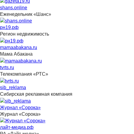
shans.online
Еженедельник «Шанс»
рн19.рф
Регион недвижимость
mamaabakana.ru
Мама Абакана
tvrts.ru
Телекомпания «РТС»
sib_reklama
Сибирская рекламная компания
Журнал «Сорока»
Журнал «Сорока»
лайт-медиа.рф
РА «Лайт-медиа»