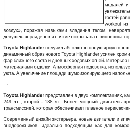
медалей и
увлекатель
гостей рав
workout
из 
воздух», поражая навыками владения телом, неверо
девушек- черлидеров и снятие покрывала с виновника то
Toyota Highlander
получил абсолютно новую яркую внешно
динамичный образ нового Toyota Highlander усилен хро
фар ближнего света и дневных ходовых огней. Интерьер
материалами отделки. Атмосферная подсветка, используе
уюта. А увеличение площади шумоизолирующего напольно
Toyota Highlander
представлен в двух комплектациях, ка
249 л.с., второй - 188 л.с. Более мощный двигатель п
трансмиссией, которая обеспечивает плавное переключе
Современный дизайн экстерьера, новые двигатели и впе
внедорожников, идеально подходящим как для комфор