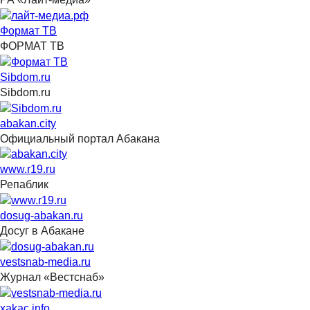
Формат ТВ
ФОРМАТ ТВ
Sibdom.ru
Sibdom.ru
abakan.city
Официальный портал Абакана
www.r19.ru
Репаблик
dosug-abakan.ru
Досуг в Абакане
vestsnab-media.ru
Журнал «Вестснаб»
xakac.info