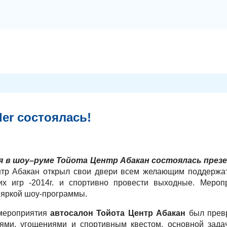
der состоялась!
я в шоу–руме Тойота Центр Абакан состоялась през
нтр Абакан открыл свои двери всем желающим поддержат
их игр -2014г. и спортивно провести выходные. Меро
яркой шоу-программы.
мероприятия
автосалон Тойота Центр Абакан
был превр
ями, угощениями и спортивным квестом, основной зада