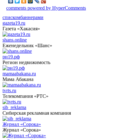
comments powered by HyperComments
списком
баннерами
gazeta19.ru
Газета «Хакасия»
shans.online
Еженедельник «Шанс»
рн19.рф
Регион недвижимость
mamaabakana.ru
Мама Абакана
tvrts.ru
Телекомпания «РТС»
sib_reklama
Сибирская рекламная компания
Журнал «Сорока»
Журнал «Сорока»