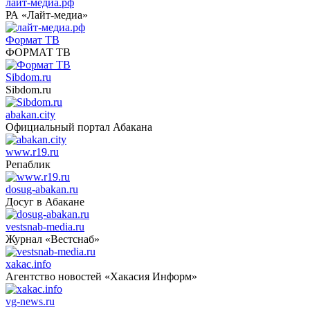
лайт-медиа.рф
РА «Лайт-медиа»
Формат ТВ
ФОРМАТ ТВ
Sibdom.ru
Sibdom.ru
abakan.city
Официальный портал Абакана
www.r19.ru
Репаблик
dosug-abakan.ru
Досуг в Абакане
vestsnab-media.ru
Журнал «Вестснаб»
xakac.info
Агентство новостей «Хакасия Информ»
vg-news.ru