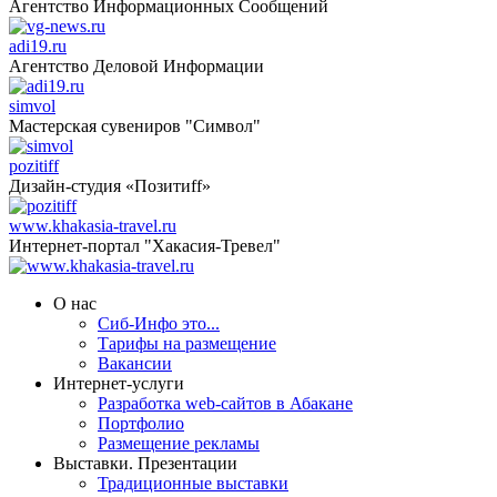
Агентство Информационных Сообщений
adi19.ru
Агентство Деловой Информации
simvol
Мастерская сувениров "Символ"
pozitiff
Дизайн-студия «Позитиff»
www.khakasia-travel.ru
Интернет-портал "Хакасия-Тревел"
О нас
Сиб-Инфо это...
Тарифы на размещение
Вакансии
Интернет-услуги
Разработка web-сайтов в Абакане
Портфолио
Размещение рекламы
Выставки. Презентации
Традиционные выставки