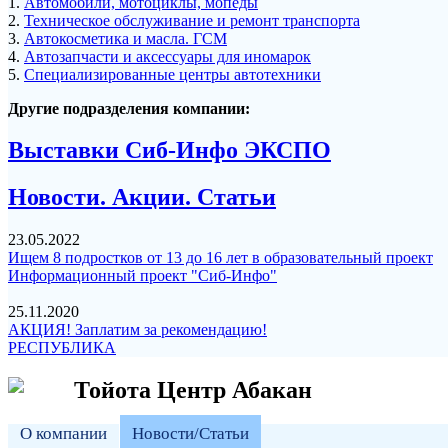
1.
Автомобили, мотоциклы, мопеды
2.
Техническое обслуживание и ремонт транспорта
3.
Автокосметика и масла. ГСМ
4.
Автозапчасти и аксессуары для иномарок
5.
Специализированные центры автотехники
Другие подразделения компании:
Выставки Сиб-Инфо ЭКСПО
Новости. Акции. Статьи
23.05.2022
Ищем 8 подростков от 13 до 16 лет в образовательный проект
Информационный проект "Сиб-Инфо"
25.11.2020
АКЦИЯ! Заплатим за рекомендацию!
РЕСПУБЛИКА
Тойота Центр Абакан
О компании
Новости/Статьи