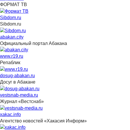
ФОРМАТ ТВ
Sibdom.ru
Sibdom.ru
abakan.city
Официальный портал Абакана
www.r19.ru
Репаблик
dosug-abakan.ru
Досуг в Абакане
vestsnab-media.ru
Журнал «Вестснаб»
xakac.info
Агентство новостей «Хакасия Информ»