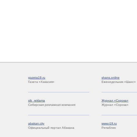
gazeta19.ru
shans.online
Газета «Хакасия»
Еженедельник «Шанс»
sib_reklama
Журнал «Сорока»
Сибирская рекламная компания
Журнал «Сорока»
abakan.city
www.r19.ru
Официальный портал Абакана
Репаблик