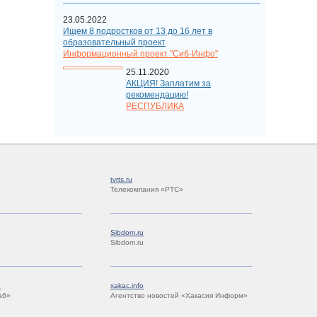
23.05.2022
Ищем 8 подростков от 13 до 16 лет в
образовательный проект
Информационный проект "Сиб-Инфо"
25.11.2020
АКЦИЯ! Заплатим за
рекомендацию!
РЕСПУБЛИКА
tvrts.ru
Телекомпания «РТС»
Sibdom.ru
Sibdom.ru
u
xakac.info
аб»
Агентство новостей «Хакасия Информ»