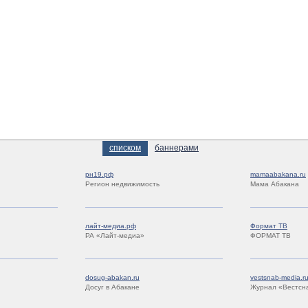
списком
баннерами
рн19.рф
mamaabakana.ru
Регион недвижимость
Мама Абакана
лайт-медиа.рф
Формат ТВ
РА «Лайт-медиа»
ФОРМАТ ТВ
dosug-abakan.ru
vestsnab-media.r
Досуг в Абакане
Журнал «Вестсн