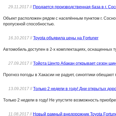
29.11.2017
//
Продается производственная база в г. Со
Объект расположен рядом с населённым пунктом г. Сосно
пропускной способностью.
16.10.2017
//
Toyota объявила цены на Fortuner
Автомобиль доступен в 2-х комплектациях, оснащенных т
27.09.2017
//
Тойота Центр Абакан открывает сезон ши
Прогноз погоды в Хакасии не радует, синоптики обещают 
13.09.2017
//
Только 2 недели в году! Дни открытых дор
Только 2 недели в году! Не упустите возможность приобр
11.08.2017
//
Новый рамный внедорожник Toyota Fortuner