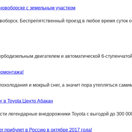
сновоборске с земельным участком
воборск. Беспрепятственный проезд в любое время суток о
урбодизельным двигателем и автоматической 6-ступенчатой
номонтажа!
похолодания и мокрый снег, а значит пора утепляться сами
ог в Toyota Центр Абакан
ести легендарные внедорожники Toyota с выгодой до 300 000
 прибудет в Россию в октябре 2017 года!