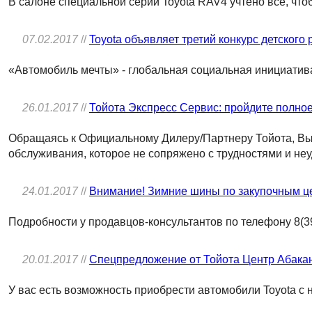
В салоне специальной серии Toyota RAV4 учтено всё, чт
07.02.2017
//
Toyota объявляет третий конкурс детского
«Автомобиль мечты» - глобальная социальная инициатива Т
26.01.2017
//
Тойота Экспресс Сервис: пройдите полное
Обращаясь к Официальному Дилеру/Партнеру Тойота, Вы 
обслуживания, которое не сопряжено с трудностями и не
24.01.2017
//
Внимание! Зимние шины по закупочным ц
Подробности у продавцов-консультантов по телефону 8(39
20.01.2017
//
Спецпредложение от Тойота Центр Абака
У вас есть возможность приобрести автомобили Toyota с 