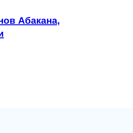
нов Абакана,
и