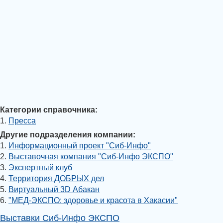
Категории справочника:
1.
Пресса
Другие подразделения компании:
1.
Информационный проект "Сиб-Инфо"
2.
Выставочная компания "Сиб-Инфо ЭКСПО"
3.
Экспертный клуб
4.
Территория ДОБРЫХ дел
5.
Виртуальный 3D Абакан
6.
"МЕД-ЭКСПО: здоровье и красота в Хакасии"
Выставки Сиб-Инфо ЭКСПО