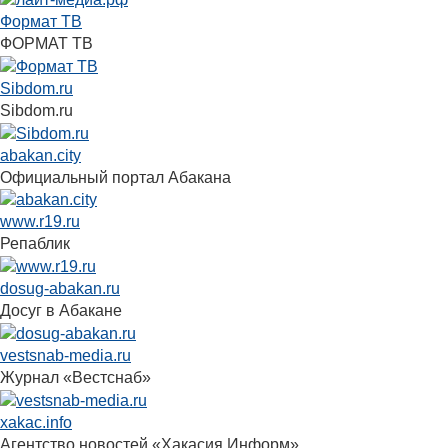
Формат ТВ
ФОРМАТ ТВ
Sibdom.ru
Sibdom.ru
abakan.city
Официальный портал Абакана
www.r19.ru
Репаблик
dosug-abakan.ru
Досуг в Абакане
vestsnab-media.ru
Журнал «Вестснаб»
xakac.info
Агентство новостей «Хакасия Информ»