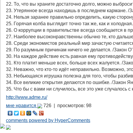
22. То, что вы храните достаточно долго, можно выброси
23. Утерянное всегда находишь в последнем кармане. /З
24. Нельзя заранее правильно определить, какую сторон
25. Горячая колба выглядит точно так же, как и холодна
26. О коррупции в правительстве всегда сообщается в 
27. Наиболее высоконравственны обычно те, кто дальше
28. Среди экономистов реальный мир зачастую считаетс
29. По разумным причинам ничего не делается. /Закон О
30. На каждое действие есть равная ему противодейств
31. Кто платит меньше всех, больше всех жалуется. /За
32. Неважно, что кто-то идёт неправильно. Возможно, эт
33. Небьющаяся игрушка полезна для того, чтобы разбива
34. Все великие открытия делаются по ошибке. /Закон Ян
35. Что бы с вами ни случилось, все это уже случалось с
http://www.adme.ru/
мне нравится
726 |
просмотров: 98
comments powered by HyperComments