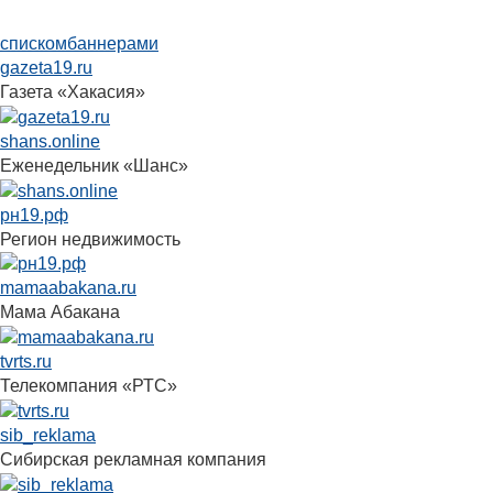
списком
баннерами
gazeta19.ru
Газета «Хакасия»
shans.online
Еженедельник «Шанс»
рн19.рф
Регион недвижимость
mamaabakana.ru
Мама Абакана
tvrts.ru
Телекомпания «РТС»
sib_reklama
Сибирская рекламная компания