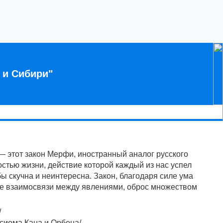
 и Сибири"
 — этот закон Мерфи, иностранный аналог русского
стью жизни, действие которой каждый из нас успел
бы скучна и неинтересна. Закон, благодаря силе ума
ие взаимосвязи между явлениями, оброс множеством
/
Аксиома Кана и Орбена/