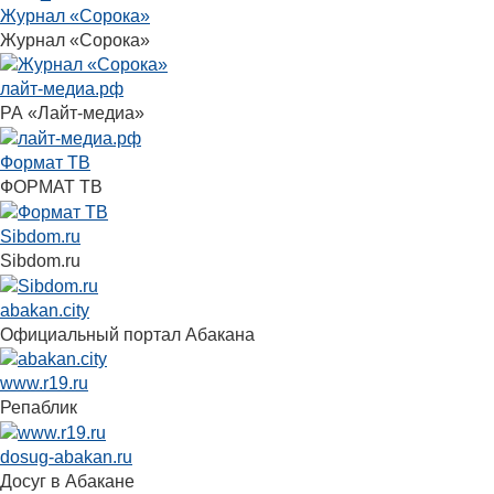
Журнал «Сорока»
Журнал «Сорока»
лайт-медиа.рф
РА «Лайт-медиа»
Формат ТВ
ФОРМАТ ТВ
Sibdom.ru
Sibdom.ru
abakan.city
Официальный портал Абакана
www.r19.ru
Репаблик
dosug-abakan.ru
Досуг в Абакане