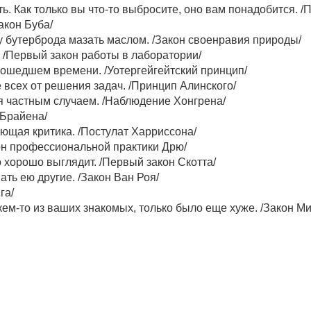
ть. Как только вы что-то выбросите, оно вам понадобится.
акон Буба/
у бутерброда мазать маслом. /Закон своенравия природы/
я. /Первый закон работы в лаборатории/
прошедшем времени. /Уотергейгейтский принцип/
 всех от решения задач. /Принцип Алинского/
я частным случаем. /Наблюдение Хонгрена/
’Брайена/
ующая критика. /Постулат Харриссона/
кон профессиональной практики Дрю/
о хорошо выглядит. /Первый закон Скотта/
ть ею другие. /Закон Ван Роя/
га/
 кем-то из ваших знакомых, только было еще хуже. /Закон М