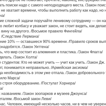
ать поиски надо с самого неподходящего места. /Закон поис
а не хватает времени, чтобы выполнить работу как надо, но 
на/
ие сложной задачи поручайте ленивому сотруднику — он най
то любит колбасу и уважает закон, не стоит видеть, как дела
 вину на другого. /Восьмое правило Фингейла/
г. /Следствие Лермана/
ние 10% — оставшиеся 90% времени. /Правило сроков вып
понадобятся. /Закон Уиттена/
 что мир состоит из алюминия и пластика. /Закон Флагга/
делать. /Закон Холта/
студентов: Кто не может учить — учит как учить. /Закон Дж.
т, понимается неправильно. /Армейская аксиома/
да необходимость в этом уже отпала. /Закон добровольного 
вило Марса/
 строя оборудованию. /Постулат Хорнера/
а/
с названием. /Закон зоопарков и музеев Джоунса/
еталям. /Восьмой закон Леви/
час. Человек, имеющий несколько часов, ни в чем не уверен