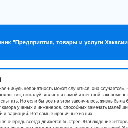
ник "Предприятия, товары и услуги Хакасии
и
кая-нибудь неприятность может случиться, она случается»,
подлости», пожалуй, является самой известной закономерно
испытать. Но если бы все на этом закончилось, жизнь была 
у юмора ученых и инженеров, способных замечать малейш
й и вариаций. Вот самые ироничные из них:.
няя очередь всегда движется быстрее. /Наблюдение Этторе
ничто другое не помогает, прочтите, наконец, инструкцию! /