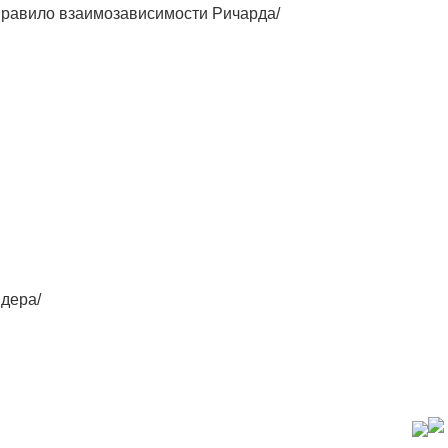
 /Правило взаимозависимости Ричарда/
идера/