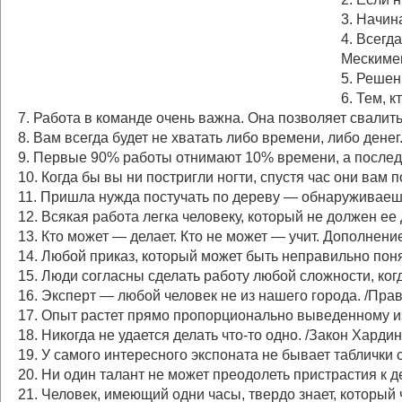
3. Начин
4. Всегд
Мескиме
5. Решен
6. Тем, к
7. Работа в команде очень важна. Она позволяет свалить
8. Вам всегда будет не хватать либо времени, либо дене
9. Первые 90% работы отнимают 10% времени, а послед
10. Когда бы вы ни постригли ногти, спустя час они вам 
11. Пришла нужда постучать по дереву — обнаруживаешь,
12. Всякая работа легка человеку, который не должен ее 
13. Кто может — делает. Кто не может — учит. Дополнение 
14. Любой приказ, который может быть неправильно поня
15. Люди согласны сделать работу любой сложности, ког
16. Эксперт — любой человек не из нашего города. /Пра
17. Опыт растет прямо пропорционально выведенному из
18. Никогда не удается делать что-то одно. /Закон Хардин
19. У самого интересного экспоната не бывает таблички 
20. Ни один талант не может преодолеть пристрастия к д
21. Человек, имеющий одни часы, твердо знает, который 