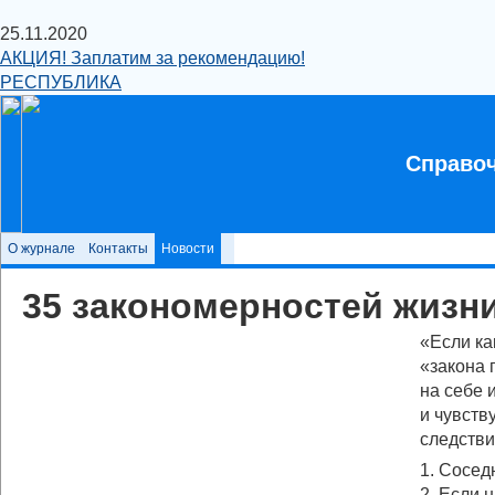
25.11.2020
АКЦИЯ! Заплатим за рекомендацию!
РЕСПУБЛИКА
Справоч
О журнале
Контакты
Новости
35 закономерностей жизн
«Если ка
«закона 
на себе 
и чувств
следстви
1. Сосед
2. Если 