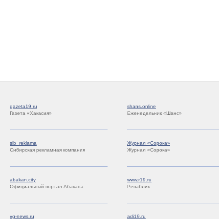
gazeta19.ru
shans.online
Газета «Хакасия»
Еженедельник «Шанс»
sib_reklama
Журнал «Сорока»
Сибирская рекламная компания
Журнал «Сорока»
abakan.city
www.r19.ru
Официальный портал Абакана
Репаблик
vg-news.ru
adi19.ru