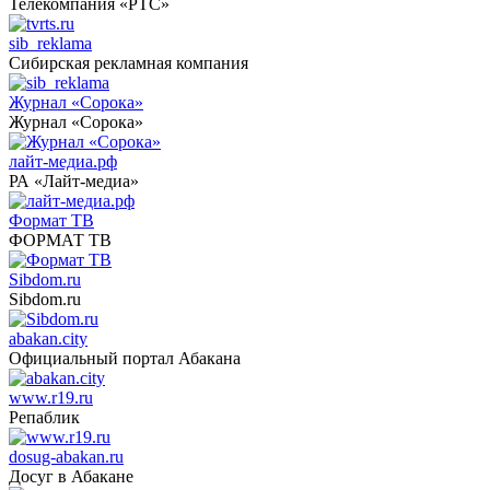
Телекомпания «РТС»
sib_reklama
Сибирская рекламная компания
Журнал «Сорока»
Журнал «Сорока»
лайт-медиа.рф
РА «Лайт-медиа»
Формат ТВ
ФОРМАТ ТВ
Sibdom.ru
Sibdom.ru
abakan.city
Официальный портал Абакана
www.r19.ru
Репаблик
dosug-abakan.ru
Досуг в Абакане