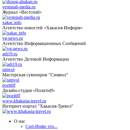
vestsnab-media.ru
Журнал «Вестснаб»
xakac.info
Агентство новостей «Хакасия Информ»
vg-news.ru
Агентство Информационных Сообщений
adi19.ru
Агентство Деловой Информации
simvol
Мастерская сувениров "Символ"
pozitiff
Дизайн-студия «Позитиff»
www.khakasia-travel.ru
Интернет-портал "Хакасия-Тревел"
О нас
Сиб-Инфо это...