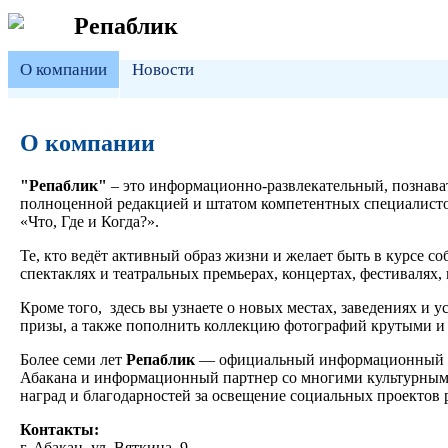
Репаблик
О компании
Новости
О компании
"Репаблик"
– это информационно-развлекательный, познава
полноценной редакцией и штатом компетентных специалистов
«Что, Где и Когда?».
Те, кто ведёт активный образ жизни и желает быть в курсе
спектаклях и театральных премьерах, концертах, фестивалях
Кроме того, здесь вы узнаете о новых местах, заведениях и 
призы, а также пополнить коллекцию фотографий крутыми и 
Более семи лет
Репаблик
— официальный информационный пар
Абакана и информационный партнер со многими культурными
наград и благодарностей за освещение социальных проектов 
Контакты:
г. Абакан, ул. Вяткина, 9