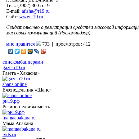
Тел.: (3902) 30-65-19
E-mail:
afisha@r19.ru
Сайт:
www.r19.ru
Свидетельство о регистрации средства массовой информации
массовых коммуникаций (Роскомнадзор).
мне нравится
793 |
просмотров: 412
списком
баннерами
gazeta19.ru
Газета «Хакасия»
shans.online
Еженедельник «Шанс»
рн19.рф
Регион недвижимость
mamaabakana.ru
Мама Абакана
tvrts.ru