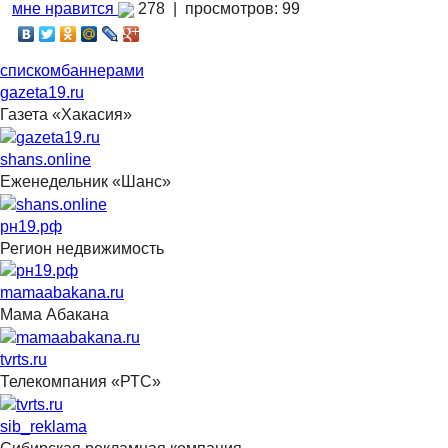
мне нравится
278 |
просмотров: 99
списком
баннерами
gazeta19.ru
Газета «Хакасия»
shans.online
Еженедельник «Шанс»
рн19.рф
Регион недвижимость
mamaabakana.ru
Мама Абакана
tvrts.ru
Телекомпания «РТС»
sib_reklama