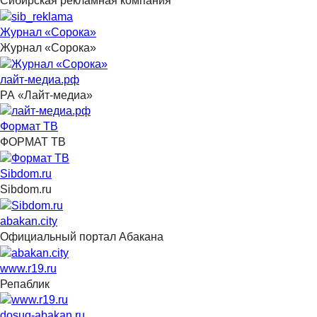
Сибирская рекламная компания
Журнал «Сорока»
Журнал «Сорока»
лайт-медиа.рф
РА «Лайт-медиа»
Формат ТВ
ФОРМАТ ТВ
Sibdom.ru
Sibdom.ru
abakan.city
Официальный портал Абакана
www.r19.ru
Репаблик
dosug-abakan.ru