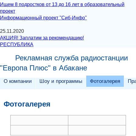
Ищем 8 подростков от 13 до 16 лет в образовательный
проект
Информационный проект "Сиб-Инфо"
25.11.2020
АКЦИЯ! Заплатим за рекомендацию!
РЕСПУБЛИКА
Рекламная служба радиостанции
"Европа Плюс" в Абакане
О компании
Шоу и программы
Фотогалерея
Пр
Фотогалерея