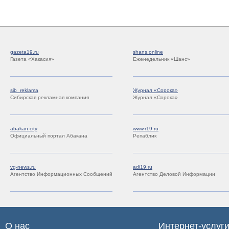
gazeta19.ru
shans.online
Газета «Хакасия»
Еженедельник «Шанс»
sib_reklama
Журнал «Сорока»
Сибирская рекламная компания
Журнал «Сорока»
abakan.city
www.r19.ru
Официальный портал Абакана
Репаблик
vg-news.ru
adi19.ru
Агентство Информационных Сообщений
Агентство Деловой Информации
О нас
Интернет-услуг