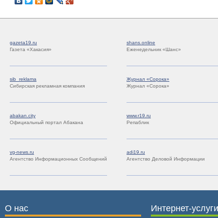
gazeta19.ru
shans.online
Газета «Хакасия»
Еженедельник «Шанс»
sib_reklama
Журнал «Сорока»
Сибирская рекламная компания
Журнал «Сорока»
abakan.city
www.r19.ru
Официальный портал Абакана
Репаблик
vg-news.ru
adi19.ru
Агентство Информационных Сообщений
Агентство Деловой Информации
О нас
Интернет-услуг