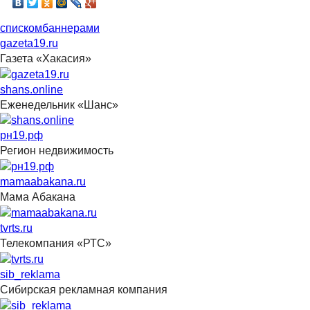
списком
баннерами
gazeta19.ru
Газета «Хакасия»
shans.online
Еженедельник «Шанс»
рн19.рф
Регион недвижимость
mamaabakana.ru
Мама Абакана
tvrts.ru
Телекомпания «РТС»
sib_reklama
Сибирская рекламная компания