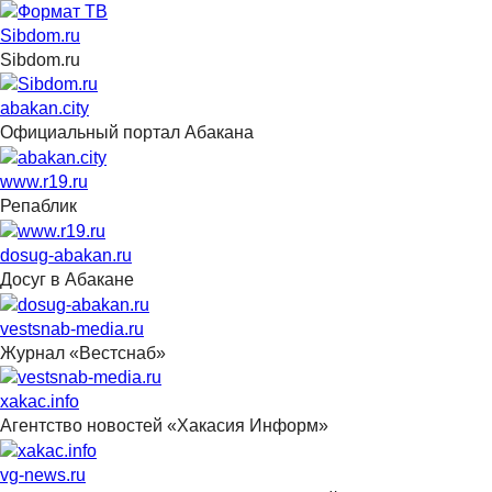
Sibdom.ru
Sibdom.ru
abakan.city
Официальный портал Абакана
www.r19.ru
Репаблик
dosug-abakan.ru
Досуг в Абакане
vestsnab-media.ru
Журнал «Вестснаб»
xakac.info
Агентство новостей «Хакасия Информ»
vg-news.ru