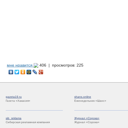
мне нравится
406 |
просмотров: 225
gazeta19.ru
shans.online
Газета «Хакасия»
Еженедельник «Шанс»
sib_reklama
Журнал «Сорока»
Сибирская рекламная компания
Журнал «Сорока»