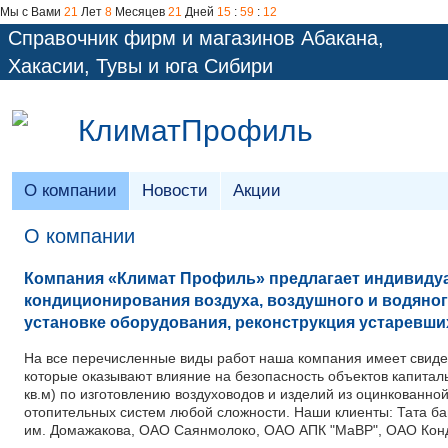
Мы с Вами
21
Лет
8
Месяцев
21
Дней
15
:
59
:
13
Справочник фирм и магазинов Абакана,
Хакасии, Тувы и юга Сибири
КлиматПрофиль
О компании
Новости
Акции
О компании
Компания «Климат Профиль» предлагает индивидуа
кондиционирования воздуха, воздушного и водяног
установке оборудования, реконструкция устаревши
На все перечисленные виды работ наша компания имеет свидет
которые оказывают влияние на безопасность объектов капита
кв.м) по изготовлению воздуховодов и изделий из оцинкованно
отопительных систем любой сложности. Наши клиенты: Тата б
им. Домажакова, ОАО Саянмолоко, ОАО АПК "МаВР", ОАО Конд