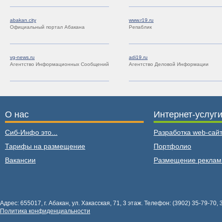
abakan.city
www.r19.ru
Официальный портал Абакана
Репаблик
vg-news.ru
adi19.ru
Агентство Информационных Сообщений
Агентство Деловой Информации
О нас
Интернет-услуг
Сиб-Инфо это...
Разработка web-сайт
Тарифы на размещение
Портфолио
Вакансии
Размещение рекла
Адрес: 655017, г. Абакан, ул. Хакасская, 71, 3 этаж. Телефон: (3902) 35-79-70, 
Политика конфиденциальности