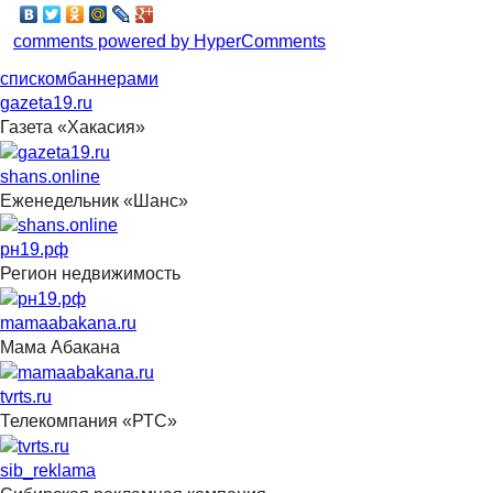
comments powered by HyperComments
списком
баннерами
gazeta19.ru
Газета «Хакасия»
shans.online
Еженедельник «Шанс»
рн19.рф
Регион недвижимость
mamaabakana.ru
Мама Абакана
tvrts.ru
Телекомпания «РТС»
sib_reklama