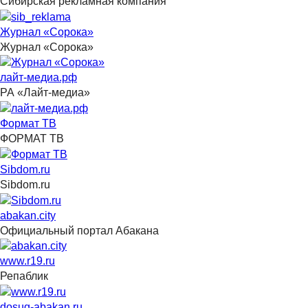
Сибирская рекламная компания
Журнал «Сорока»
Журнал «Сорока»
лайт-медиа.рф
РА «Лайт-медиа»
Формат ТВ
ФОРМАТ ТВ
Sibdom.ru
Sibdom.ru
abakan.city
Официальный портал Абакана
www.r19.ru
Репаблик
dosug-abakan.ru