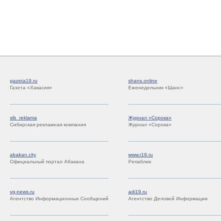
gazeta19.ru
shans.online
Газета «Хакасия»
Еженедельник «Шанс»
sib_reklama
Журнал «Сорока»
Сибирская рекламная компания
Журнал «Сорока»
abakan.city
www.r19.ru
Официальный портал Абакана
Репаблик
vg-news.ru
adi19.ru
Агентство Информационных Сообщений
Агентство Деловой Информации