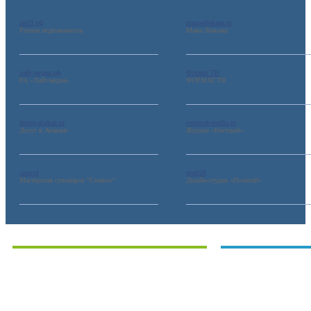
рн19.рф
mamaabakana.ru
Регион недвижимость
Мама Абакана
лайт-медиа.рф
Формат ТВ
РА «Лайт-медиа»
ФОРМАТ ТВ
dosug-abakan.ru
vestsnab-media.ru
Досуг в Абакане
Журнал «Вестснаб»
simvol
pozitiff
Мастерская сувениров "Символ"
Дизайн-студия «Позитиff»
Интернет-услуги
Выставки. През
Разработка web-сайтов в Абакане
Традиционные выста
Портфолио
Виртуальные выстав
Размещение рекламы
Участвовать в выстав